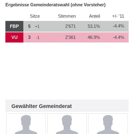
Ergebnisse Gemeinderatswahl (ohne Vorsteher)
Sitze
Stimmen
Anteil
+/- '11
4.4%
FBP
5
2’671
53.1%
+1
+
VU
3
2’361
46.9%
-4.4%
-1
Gewählter Gemeinderat