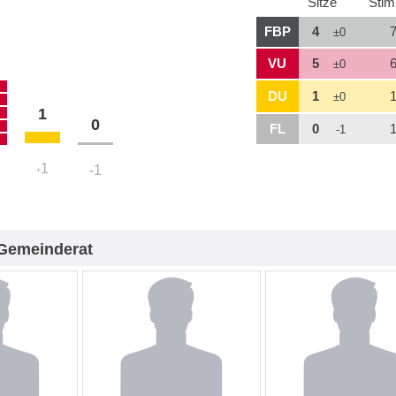
Sitze
Sti
FBP
4
7
±0
VU
5
6
±0
DU
1
1
±0
1
0
FL
0
1
-1
1
-1
+
Gemeinderat