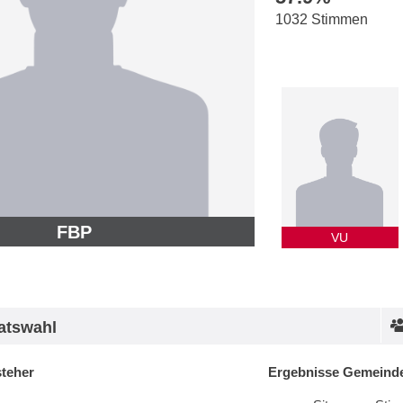
1032 Stimmen
FBP
VU
atswahl
steher
Ergebnisse Gemeinde