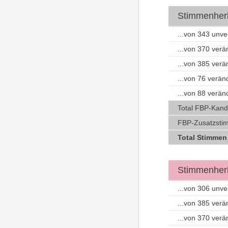
Stimmenherku
...von 343 unv
...von 370 ver
...von 385 ver
...von 76 verä
...von 88 verä
Total FBP-Kand
FBP-Zusatzstim
Total Stimmen
Stimmenherk
...von 306 unv
...von 385 ver
...von 370 ver