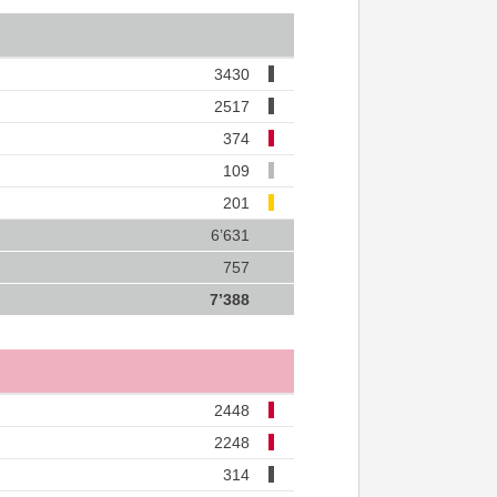
3430
2517
374
109
201
6’631
757
7’388
2448
2248
314