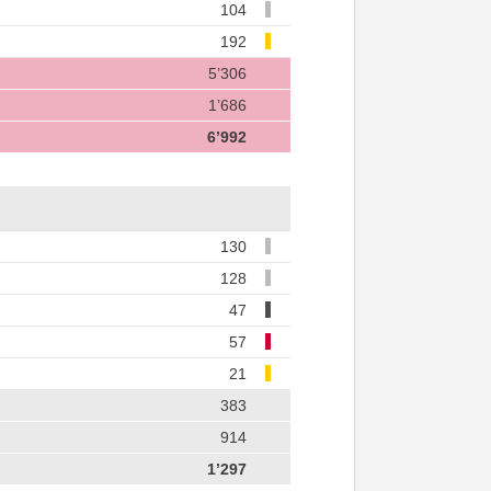
104
192
5’306
1’686
6’992
130
128
47
57
21
383
914
1’297