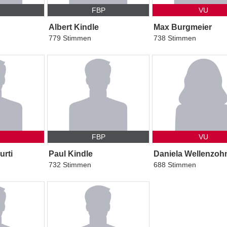
P
FBP
VU
Albert Kindle
Max Burgmeier
779 Stimmen
738 Stimmen
FBP
VU
urti
Paul Kindle
Daniela Wellenzoh
732 Stimmen
688 Stimmen