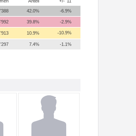
mmen
Anteil
+/- '11
’388
42.0%
-6.9%
’992
39.8%
-2.9%
10.9%
’913
10.9%
+
’297
7.4%
-1.1%