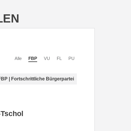
LEN
Alle
FBP
VU
FL
PU
FBP | Fortschrittliche Bürgerpartei
-Tschol