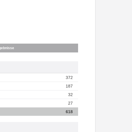
gebnisse
372
187
32
27
618