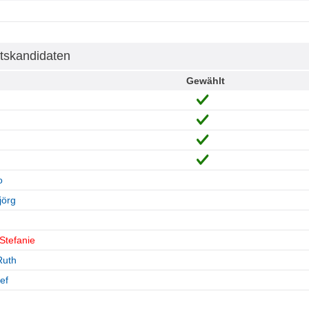
tskandidaten
Gewählt
o
jörg
Stefanie
Ruth
ef