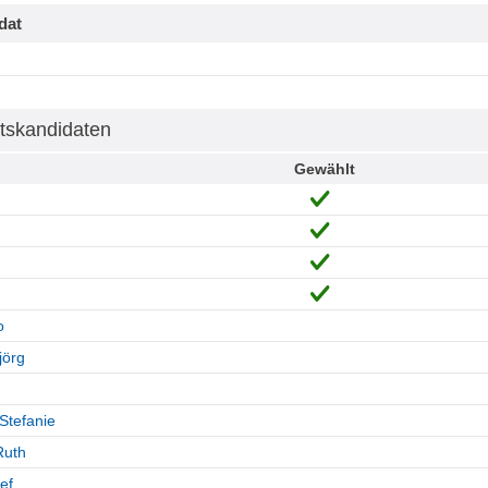
dat
tskandidaten
Gewählt
o
jörg
Stefanie
Ruth
ef