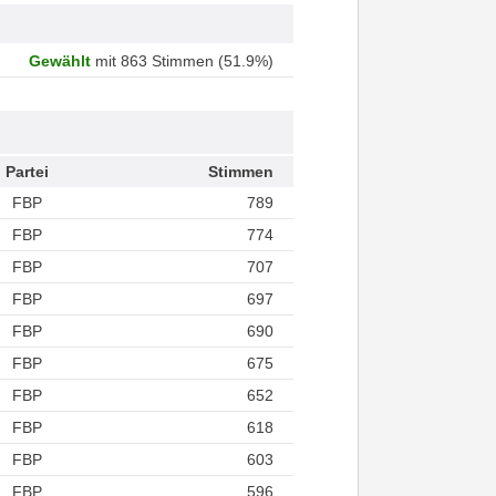
Gewählt
mit 863 Stimmen (51.9%)
Partei
Stimmen
FBP
789
FBP
774
FBP
707
FBP
697
FBP
690
FBP
675
FBP
652
FBP
618
FBP
603
FBP
596