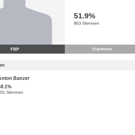
51.9
%
863 Stimmen
FBP
Ergebnisse
en
Anton Banzer
48.1%
801 Stimmen