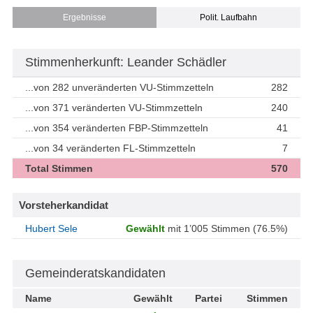
Ergebnisse
Polit. Laufbahn
Stimmenherkunft: Leander Schädler
...von 282 unveränderten VU-Stimmzetteln
282
...von 371 veränderten VU-Stimmzetteln
240
...von 354 veränderten FBP-Stimmzetteln
41
...von 34 veränderten FL-Stimmzetteln
7
Total Stimmen
570
Vorsteherkandidat
Hubert Sele
Gewählt
mit 1’005 Stimmen (76.5%)
Gemeinderatskandidaten
Name
Gewählt
Partei
Stimmen