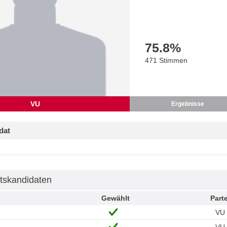
75.8
%
471 Stimmen
VU
Ergebnisse
dat
tskandidaten
Gewählt
Parte
VU
VU