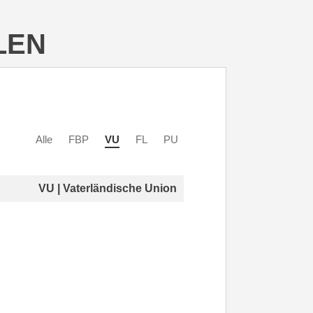
LEN
Alle
FBP
VU
FL
PU
VU | Vaterländische Union