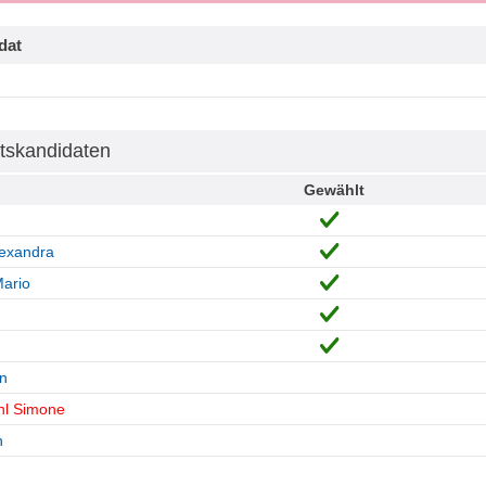
dat
tskandidaten
Gewählt
lexandra
ario
n
hl Simone
h