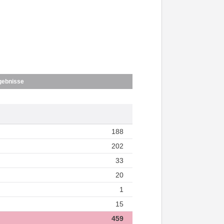
gebnisse
188
202
33
20
1
15
459