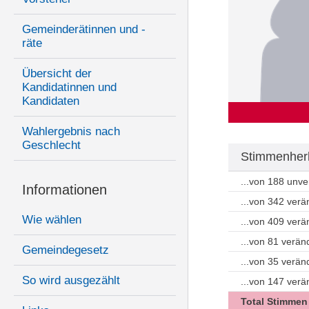
Gemeinderätinnen und -
räte
Übersicht der
Kandidatinnen und
Kandidaten
Wahlergebnis nach
Geschlecht
Stimmenherk
...von 188 unv
Informationen
...von 342 ver
Wie wählen
...von 409 ver
...von 81 verän
Gemeindegesetz
...von 35 verä
So wird ausgezählt
...von 147 ver
Total Stimmen