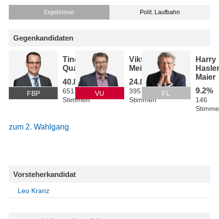
Ergebnisse
Polit. Laufbahn
Gegenkandidaten
Tino
Viktor
Harry
Quaderer
Meier
Hasler
Maier
40.8%
24.8%
9.2%
651
395
FBP
VU
FL
Stimmen
Stimmen
146
Stimme
zum 2. Wahlgang
Vorsteherkandidat
Leo Kranz