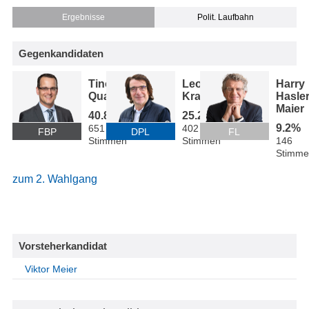
Ergebnisse
Polit. Laufbahn
Gegenkandidaten
Tino
Leo
Harry
Quaderer
Kranz
Hasler
Maier
40.8%
25.2%
9.2%
651
402
FBP
DPL
FL
Stimmen
Stimmen
146
Stimme
zum 2. Wahlgang
Vorsteherkandidat
Viktor Meier