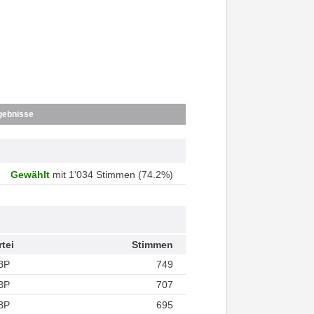
gebnisse
Gewählt
mit 1’034 Stimmen (74.2%)
rtei
Stimmen
BP
749
BP
707
BP
695