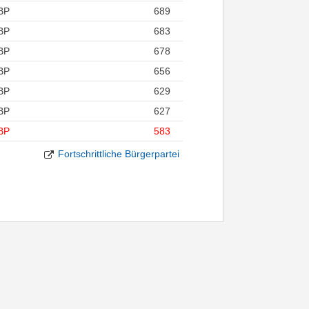
BP
689
BP
683
BP
678
BP
656
BP
629
BP
627
BP
583
Fortschrittliche Bürgerpartei