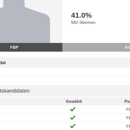
41.0
%
583 Stimmen
FBP
Er
dat
tskandidaten
Gewählt
Pa
F
F
F