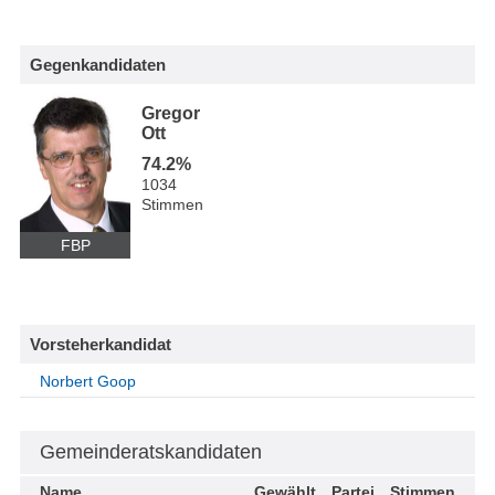
Gegenkandidaten
Gregor
Ott
74.2%
1034
Stimmen
FBP
Vorsteherkandidat
Norbert Goop
Gemeinderatskandidaten
Name
Gewählt
Partei
Stimmen