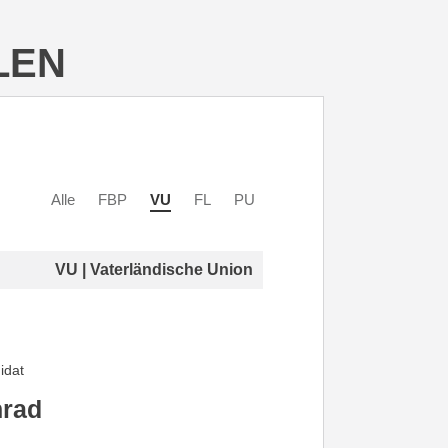
LEN
Alle
FBP
VU
FL
PU
VU | Vaterländische Union
idat
nrad