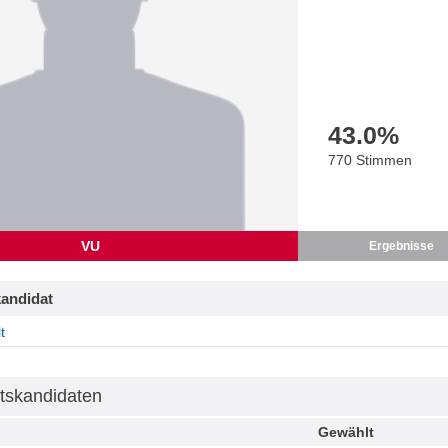
43.0
%
770 Stimmen
VU
Ergebnisse
andidat
t
tskandidaten
Gewählt