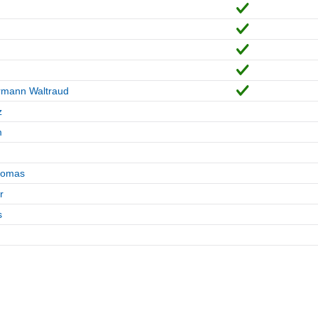
rmann Waltraud
z
m
homas
r
s