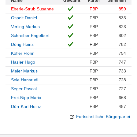
Name
Gewählt
Partei
Stimmen
Eberle-Strub Susanne
FBP
859
Ospelt Daniel
FBP
833
Verling Markus
FBP
823
Schreiber Engelbert
FBP
802
Dörig Heinz
FBP
782
Kofler Florin
FBP
754
Hasler Hugo
FBP
747
Meier Markus
FBP
733
Sele Hansrudi
FBP
728
Seger Pascal
FBP
727
Frei-Nipp Maria
FBP
668
Dürr Karl-Heinz
FBP
487
Fortschrittliche Bürgerpartei