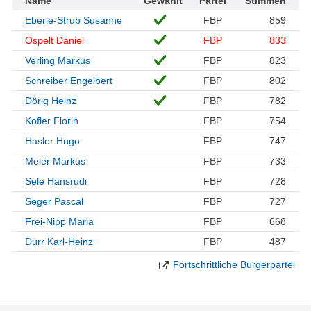
Name
Gewählt
Partei
Stimmen
Eberle-Strub Susanne
FBP
859
Ospelt Daniel
FBP
833
Verling Markus
FBP
823
Schreiber Engelbert
FBP
802
Dörig Heinz
FBP
782
Kofler Florin
FBP
754
Hasler Hugo
FBP
747
Meier Markus
FBP
733
Sele Hansrudi
FBP
728
Seger Pascal
FBP
727
Frei-Nipp Maria
FBP
668
Dürr Karl-Heinz
FBP
487
Fortschrittliche Bürgerpartei