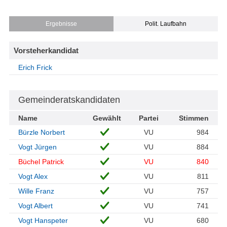
Ergebnisse
Polit. Laufbahn
Vorsteherkandidat
Erich Frick
Gemeinderatskandidaten
Name
Gewählt
Partei
Stimmen
Bürzle Norbert
VU
984
Vogt Jürgen
VU
884
Büchel Patrick
VU
840
Vogt Alex
VU
811
Wille Franz
VU
757
Vogt Albert
VU
741
Vogt Hanspeter
VU
680