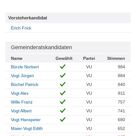
Vorsteherkandidat
Erich Frick
Gemeinderatskandidaten
Name
Gewählt
Partei
Stimmen
Bürzle Norbert
VU
984
Vogt Jürgen
VU
884
Büchel Patrick
VU
840
Vogt Alex
VU
811
Wille Franz
VU
757
Vogt Albert
VU
741
Vogt Hanspeter
VU
680
Maier-Vogt Edith
VU
652