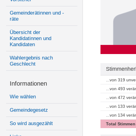
Gemeinderätinnen und -
räte
Übersicht der
Kandidatinnen und
Kandidaten
Wahlergebnis nach
Geschlecht
Stimmenherk
...von 319 unv
Informationen
...von 493 ver
Wie wählen
...von 472 ver
...von 133 ver
Gemeindegesetz
...von 134 ver
So wird ausgezählt
Total Stimmen