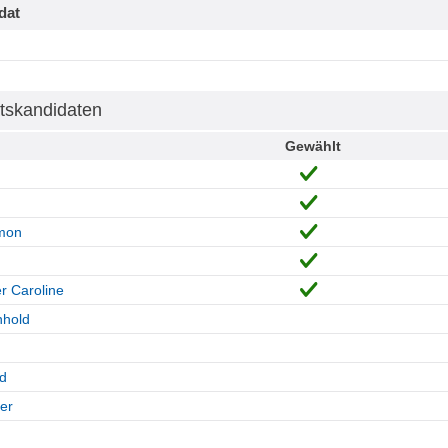
dat
tskandidaten
Gewählt
mon
r Caroline
nhold
rd
er