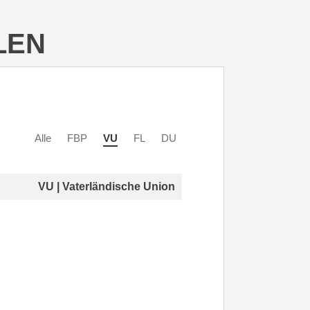
LEN
Alle
FBP
VU
FL
DU
VU | Vaterländische Union