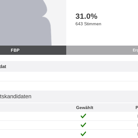
31.0
%
643 Stimmen
FBP
Er
dat
tskandidaten
Gewählt
P