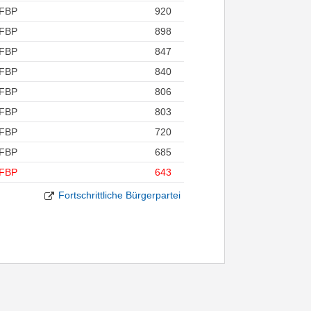
FBP
920
FBP
898
FBP
847
FBP
840
FBP
806
FBP
803
FBP
720
FBP
685
FBP
643
Fortschrittliche Bürgerpartei