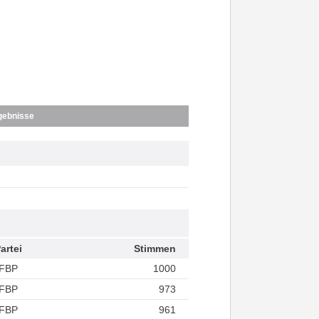
gebnisse
artei
Stimmen
FBP
1000
FBP
973
FBP
961