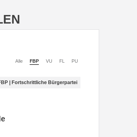
LEN
Alle
FBP
VU
FL
PU
FBP | Fortschrittliche Bürgerpartei
le