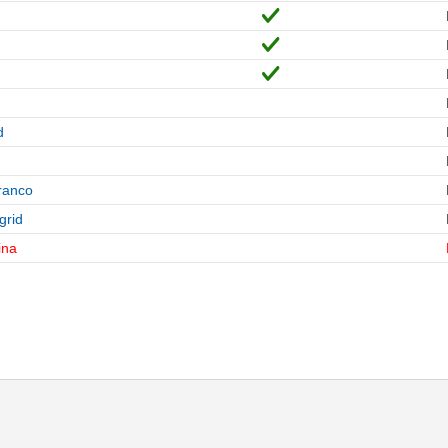
d
ranco
grid
ina