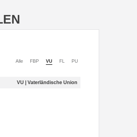
LEN
Alle
FBP
VU
FL
PU
VU | Vaterländische Union