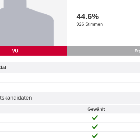
44.6
%
926 Stimmen
VU
Er
dat
tskandidaten
Gewählt