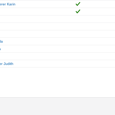
rer Karin
la
a
r Judith