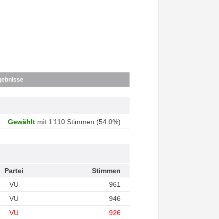
gebnisse
Gewählt
mit 1’110 Stimmen (54.0%)
Partei
Stimmen
VU
961
VU
946
VU
926