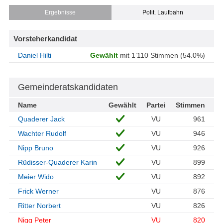
Ergebnisse
Polit. Laufbahn
Vorsteherkandidat
Daniel Hilti
Gewählt
mit 1’110 Stimmen (54.0%)
Gemeinderatskandidaten
Name
Gewählt
Partei
Stimmen
Quaderer Jack
VU
961
Wachter Rudolf
VU
946
Nipp Bruno
VU
926
Rüdisser-Quaderer Karin
VU
899
Meier Wido
VU
892
Frick Werner
VU
876
Ritter Norbert
VU
826
Nigg Peter
VU
820