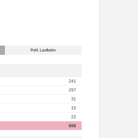
Polit. Laufbahn
241
297
31
15
22
606