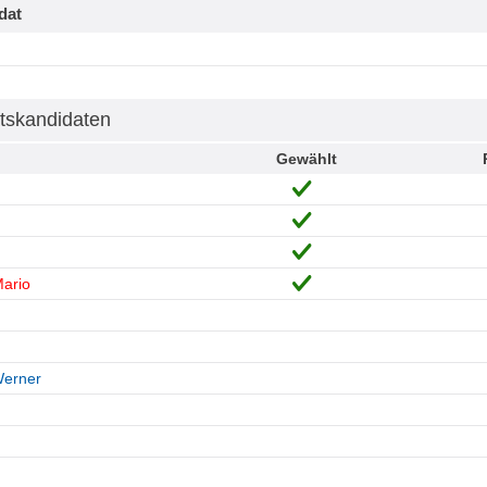
dat
tskandidaten
Gewählt
ario
Werner