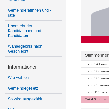
Gemeinderätinnen und -
räte
Übersicht der
Kandidatinnen und
Kandidaten
Wahlergebnis nach
Geschlecht
Stimmenherk
...von 241 unv
Informationen
...von 386 ver
Wie wählen
...von 383 ver
...von 63 verän
Gemeindegesetz
...von 111 ver
So wird ausgezählt
Total Stimmen