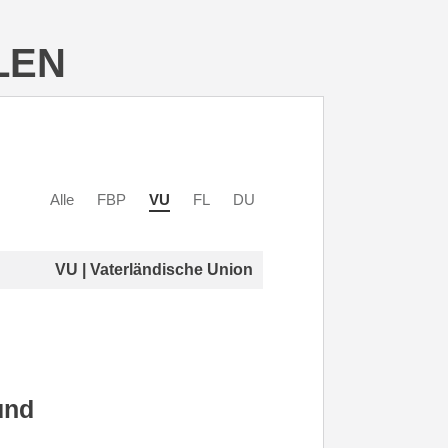
LEN
Alle
FBP
VU
FL
DU
VU | Vaterländische Union
und