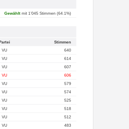
Gewählt
mit 1’045 Stimmen (64.1%)
Partei
Stimmen
VU
640
VU
614
VU
607
VU
606
VU
579
VU
574
VU
525
VU
518
VU
512
VU
483