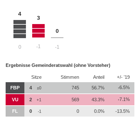
4
3
0
1
0
-1
+
Ergebnisse Gemeinderatswahl (ohne Vorsteher)
Sitze
Stimmen
Anteil
+/- '19
6.5%
FBP
4
745
56.7%
±0
+
7.1%
VU
2
569
43.3%
+1
+
FL
0
0
0.0%
-13.5%
-1