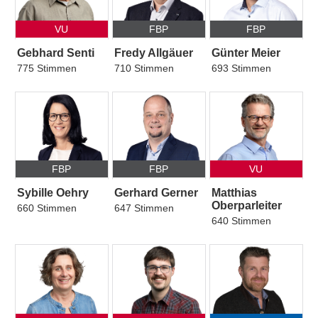
VU
FBP
FBP
Gebhard Senti
Fredy Allgäuer
Günter Meier
775 Stimmen
710 Stimmen
693 Stimmen
FBP
FBP
VU
Sybille Oehry
Gerhard Gerner
Matthias
Oberparleiter
660 Stimmen
647 Stimmen
640 Stimmen