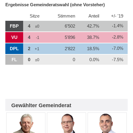
Ergebnisse Gemeinderatswahl (ohne Vorsteher)
Sitze
Stimmen
Anteil
+/- '19
1.4%
FBP
4
6’502
42.7%
±0
+
2.8%
VU
4
5’896
38.7%
-1
+
7.0%
DPL
2
2’822
18.5%
+1
+
FL
0
0
0.0%
-7.5%
±0
Gewählter Gemeinderat