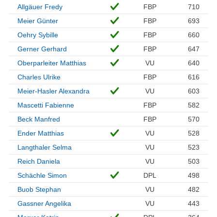
Allgäuer Fredy
FBP
710
Meier Günter
FBP
693
Oehry Sybille
FBP
660
Gerner Gerhard
FBP
647
Oberparleiter Matthias
VU
640
Charles Ulrike
FBP
616
Meier-Hasler Alexandra
VU
603
Mascetti Fabienne
FBP
582
Beck Manfred
FBP
570
Ender Matthias
VU
528
Langthaler Selma
VU
523
Reich Daniela
VU
503
Schächle Simon
DPL
498
Buob Stephan
VU
482
Gassner Angelika
VU
443