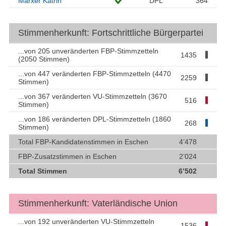
Marxer Katrin
DPL
364
Stimmenherkunft: Fortschrittliche Bürgerpartei
...von 205 unveränderten FBP-Stimmzetteln
1435
(2050 Stimmen)
...von 447 veränderten FBP-Stimmzetteln (4470
2259
Stimmen)
...von 367 veränderten VU-Stimmzetteln (3670
516
Stimmen)
...von 186 veränderten DPL-Stimmzetteln (1860
268
Stimmen)
Total FBP-Kandidatenstimmen in Eschen
4’478
FBP-Zusatzstimmen in Eschen
2’024
Total Stimmen
6’502
Stimmenherkunft: Vaterländische Union
...von 192 unveränderten VU-Stimmzetteln
1536