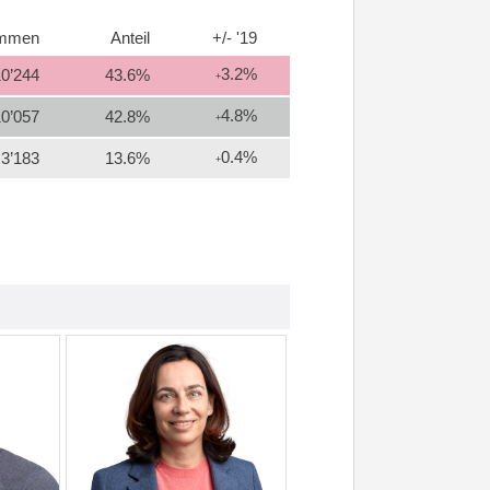
immen
Anteil
+/- '19
3.2%
10’244
43.6%
+
4.8%
10’057
42.8%
+
0.4%
3’183
13.6%
+