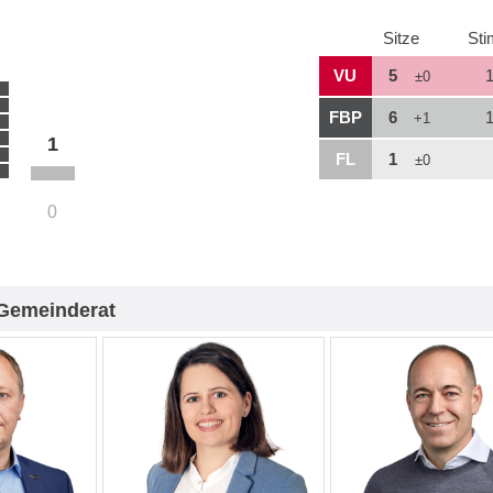
Sitze
St
VU
5
±0
FBP
6
+1
1
FL
1
±0
0
Gemeinderat