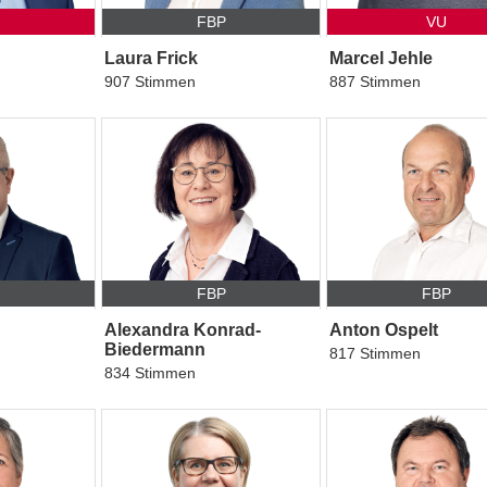
FBP
VU
Laura Frick
Marcel Jehle
907 Stimmen
887 Stimmen
P
FBP
FBP
Alexandra Konrad-
Anton Ospelt
Biedermann
817 Stimmen
834 Stimmen