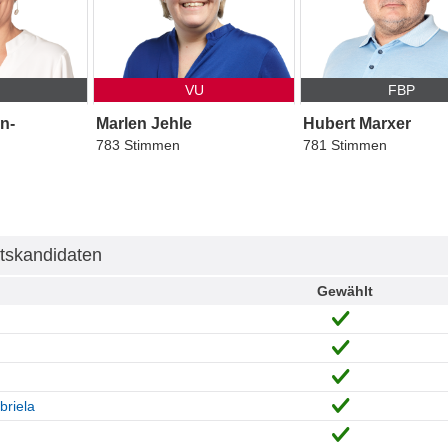
P
VU
FBP
n-
Marlen Jehle
Hubert Marxer
783 Stimmen
781 Stimmen
tskandidaten
Gewählt
briela