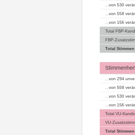
...von 530 ver
...von 558 ver
...von 156 ver
Total FBP-Kand
FBP-Zusatzsti
Total Stimmen
Stimmenherk
...von 294 unv
...von 558 ver
...von 530 ver
...von 156 ver
Total VU-Kandi
VU-Zusatzstim
Total Stimmen