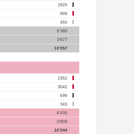
2925
909
450
6’380
3’677
10’057
2352
3042
698
343
6’435
3’809
10’244