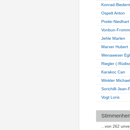
Konrad-Bieder
Ospelt Anton
Preite-Niedhart
Vonbun-Fromme
Jehle Marlen
Marxer Hubert
Wenaweser Egli 
Riegler (-Rüdis
Karakoc Can
Winkler Michae
Sorichilli Jean-
Vogt Loris
Stimmenherku
...von 262 unv