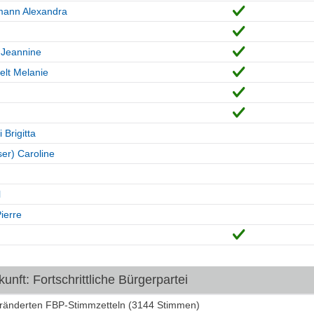
mann Alexandra
 Jeannine
lt Melanie
Brigitta
ser) Caroline
l
Pierre
nft: Fortschrittliche Bürgerpartei
eränderten FBP-Stimmzetteln (3144 Stimmen)