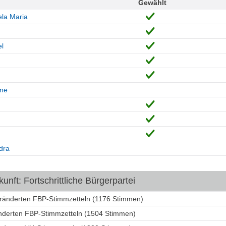
Gewählt
la Maria
l
ine
dra
nft: Fortschrittliche Bürgerpartei
eränderten FBP-Stimmzetteln (1176 Stimmen)
änderten FBP-Stimmzetteln (1504 Stimmen)