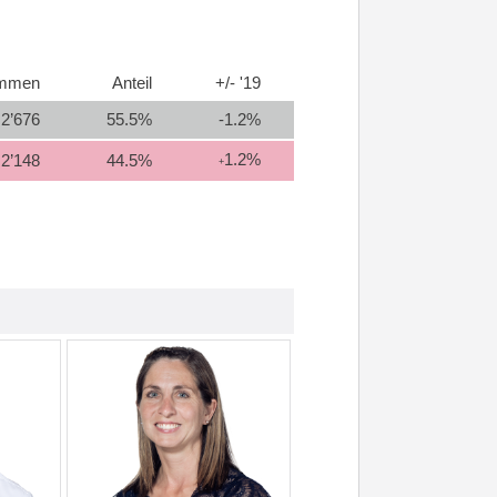
immen
Anteil
+/- '19
2’676
55.5%
-1.2%
1.2%
2’148
44.5%
+