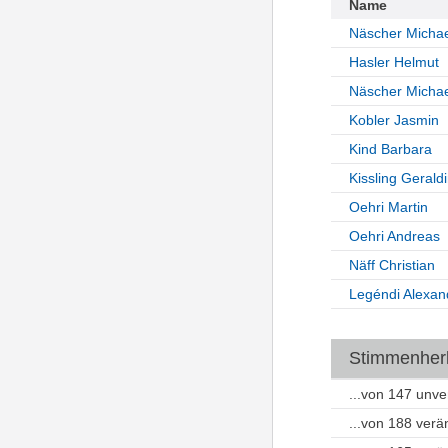
Name
Näscher Michae
Hasler Helmut
Näscher Michae
Kobler Jasmin
Kind Barbara
Kissling Gerald
Oehri Martin
Oehri Andreas
Näff Christian
Legéndi Alexan
Stimmenherku
...von 147 unv
...von 188 ver