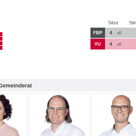
Sitze
St
FBP
4
±0
VU
4
±0
Gemeinderat