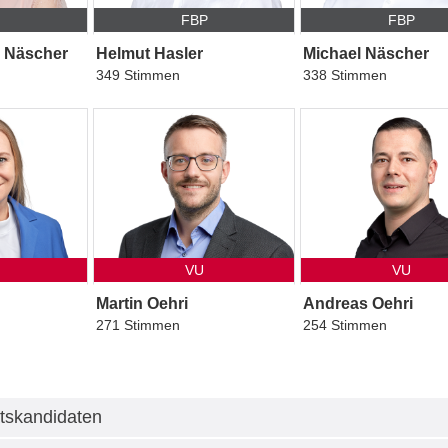
P
FBP
FBP
a Näscher
Helmut Hasler
Michael Näscher
349 Stimmen
338 Stimmen
VU
VU
Martin Oehri
Andreas Oehri
271 Stimmen
254 Stimmen
tskandidaten