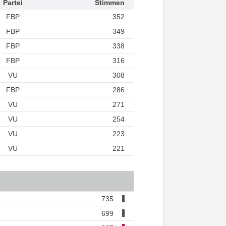
Partei
Stimmen
FBP
352
FBP
349
FBP
338
FBP
316
VU
308
FBP
286
VU
271
VU
254
VU
223
VU
221
735
699