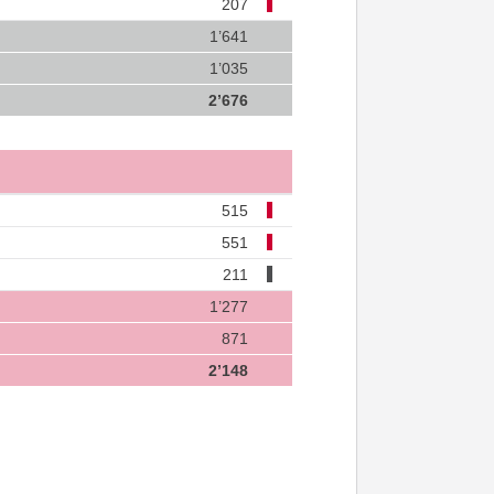
207
1’641
1’035
2’676
515
551
211
1’277
871
2’148