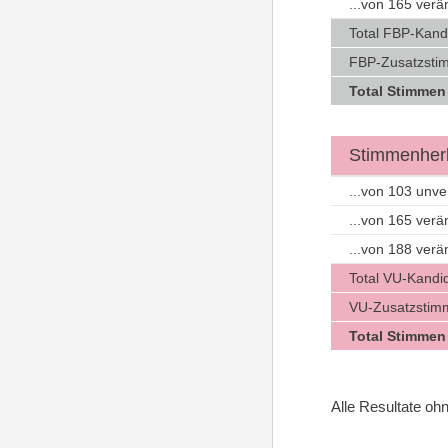
...von 165 ver
Total FBP-Kand
FBP-Zusatzsti
Total Stimmen
Stimmenherk
...von 103 unv
...von 165 ver
...von 188 ver
Total VU-Kandi
VU-Zusatzstim
Total Stimmen
Alle Resultate o