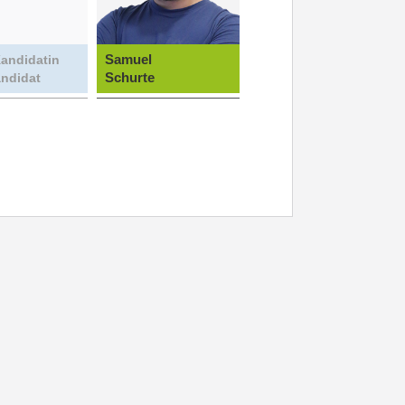
Samuel
andidatin
Schurte
andidat