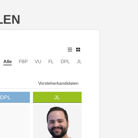
LEN
Alle
FBP
VU
FL
DPL
JL
Vorsteherkandidaten
DPL
JL