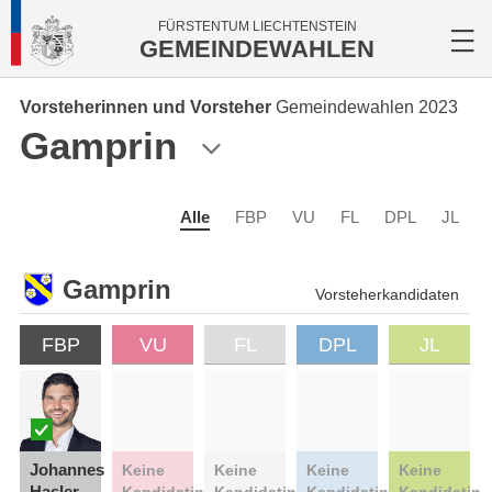
FÜRSTENTUM LIECHTENSTEIN
GEMEINDEWAHLEN
Vorsteherinnen und Vorsteher
Gemeindewahlen 2023
Gamprin
Alle
FBP
VU
FL
DPL
JL
Gamprin
Vorsteherkandidaten
FBP
VU
FL
DPL
JL
Johannes
Keine
Keine
Keine
Keine
Hasler
Kandidatin
Kandidatin
Kandidatin
Kandidatin