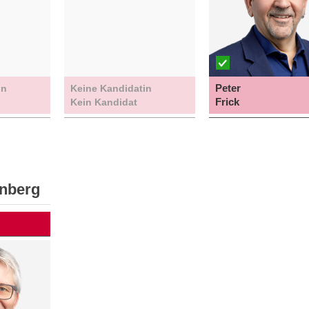
Peter
in
Keine Kandidatin
Frick
Kein Kandidat
enberg