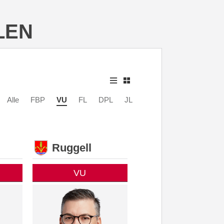
LEN
Alle
FBP
VU
FL
DPL
JL
Ruggell
VU