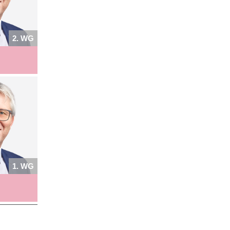
2. WG
1. WG