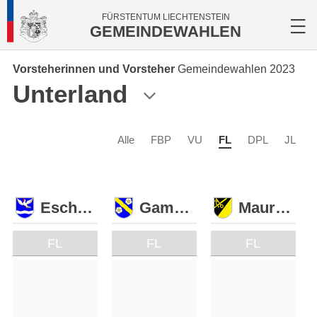
FÜRSTENTUM LIECHTENSTEIN
GEMEINDEWAHLEN
Vorsteherinnen und Vorsteher
Gemeindewahlen 2023
Unterland
Alle
FBP
VU
FL
DPL
JL
Eschen
Gamprin
Mauren
FL
FL
FL