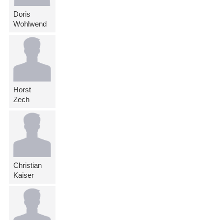
Doris
Wohlwend
Horst
Zech
Christian
Kaiser