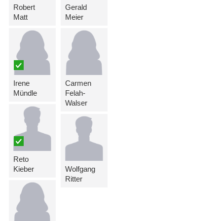
Robert
Gerald
Matt
Meier
Irene
Carmen
Mündle
Felah-
Walser
Reto
Kieber
Wolfgang
Ritter