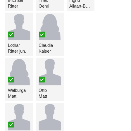
Michael
Theo
Ingrid
Ritter
Oehri
Allaart-Batliner
Lothar
Claudia
Ritter jun.
Kaiser
Walburga
Otto
Matt
Matt