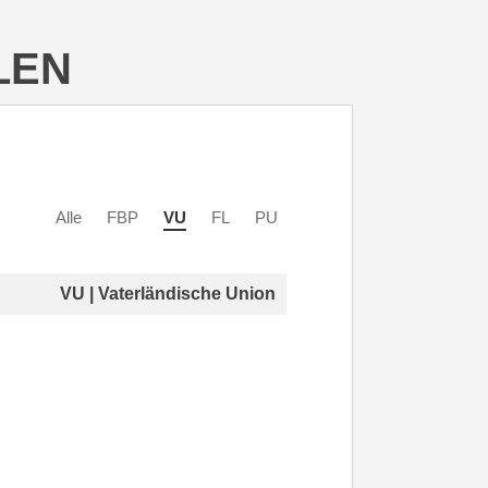
LEN
Alle
FBP
VU
FL
PU
VU | Vaterländische Union