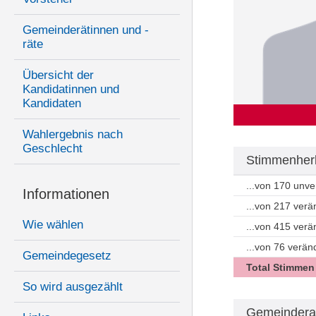
Gemeinderätinnen und -
räte
Übersicht der
Kandidatinnen und
Kandidaten
Wahlergebnis nach
Geschlecht
Stimmenherk
...von 170 unv
Informationen
...von 217 ver
Wie wählen
...von 415 ver
...von 76 verän
Gemeindegesetz
Total Stimmen
So wird ausgezählt
Gemeindera