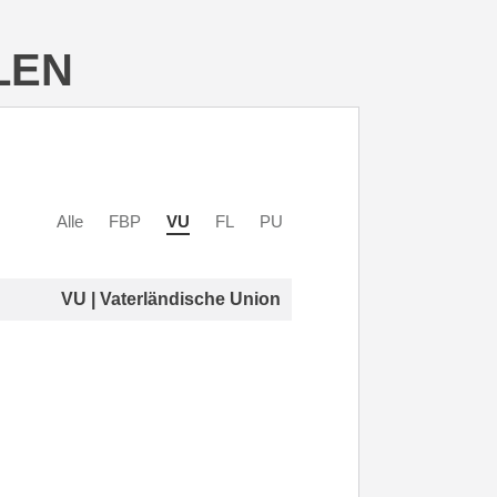
LEN
Alle
FBP
VU
FL
PU
VU | Vaterländische Union