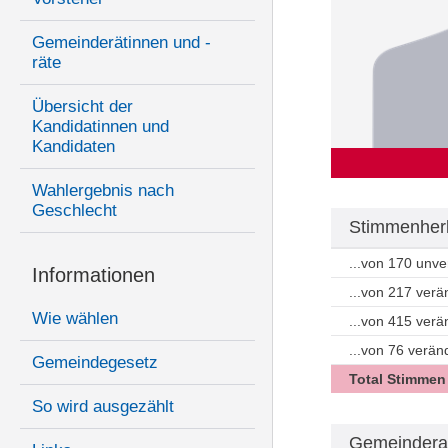
Gemeinderätinnen und -
räte
Übersicht der
Kandidatinnen und
Kandidaten
Wahlergebnis nach
Geschlecht
Stimmenherk
...von 170 unv
Informationen
...von 217 ver
Wie wählen
...von 415 ver
...von 76 verän
Gemeindegesetz
Total Stimmen
So wird ausgezählt
Gemeindera