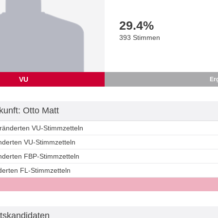
29.4
%
393 Stimmen
VU
Er
unft: Otto Matt
eränderten VU-Stimmzetteln
änderten VU-Stimmzetteln
änderten FBP-Stimmzetteln
derten FL-Stimmzetteln
tskandidaten