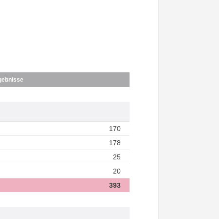
gebnisse
170
178
25
20
393