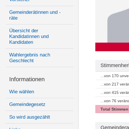
Gemeinderätinnen und -
räte
Übersicht der
Kandidatinnen und
Kandidaten
Wahlergebnis nach
Geschlecht
Stimmenherk
...von 170 unv
Informationen
...von 217 ver
Wie wählen
...von 415 ver
...von 76 verän
Gemeindegesetz
Total Stimmen
So wird ausgezählt
Gemeindera