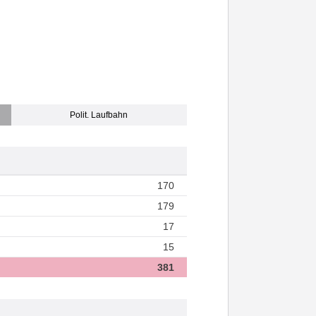
Polit. Laufbahn
170
179
17
15
381