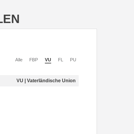
LEN
Alle
FBP
VU
FL
PU
VU | Vaterländische Union