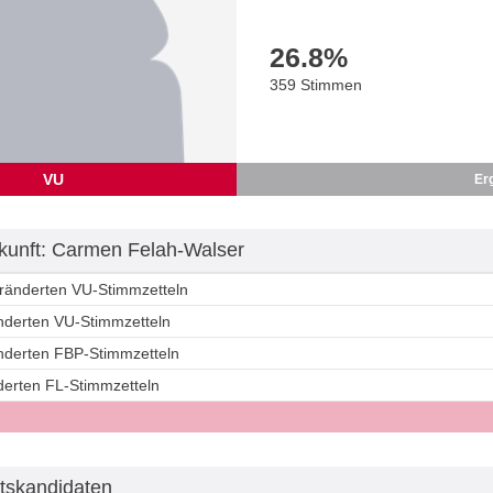
26.8
%
359 Stimmen
VU
Er
unft: Carmen Felah-Walser
eränderten VU-Stimmzetteln
änderten VU-Stimmzetteln
änderten FBP-Stimmzetteln
derten FL-Stimmzetteln
tskandidaten