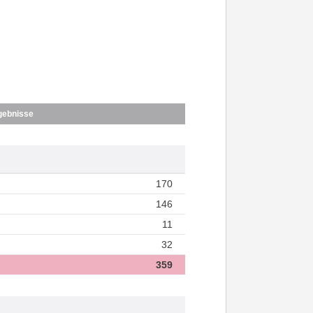
gebnisse
170
146
11
32
359