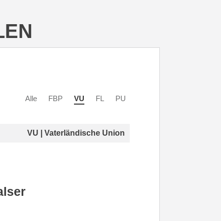
LEN
Alle
FBP
VU
FL
PU
VU | Vaterländische Union
lser