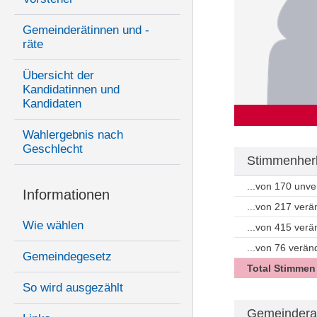
Gemeinderätinnen und -
räte
Übersicht der
Kandidatinnen und
Kandidaten
Wahlergebnis nach
Geschlecht
Stimmenherk
...von 170 unv
Informationen
...von 217 ver
Wie wählen
...von 415 ver
...von 76 verän
Gemeindegesetz
Total Stimmen
So wird ausgezählt
Gemeindera