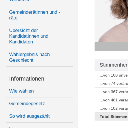
Gemeinderätinnen und -
räte
Übersicht der
Kandidatinnen und
Kandidaten
Wahlergebnis nach
Geschlecht
Stimmenherk
...von 100 unv
Informationen
...von 74 verän
Wie wählen
...von 367 ver
...von 481 ver
Gemeindegesetz
...von 102 ver
So wird ausgezählt
Total Stimmen