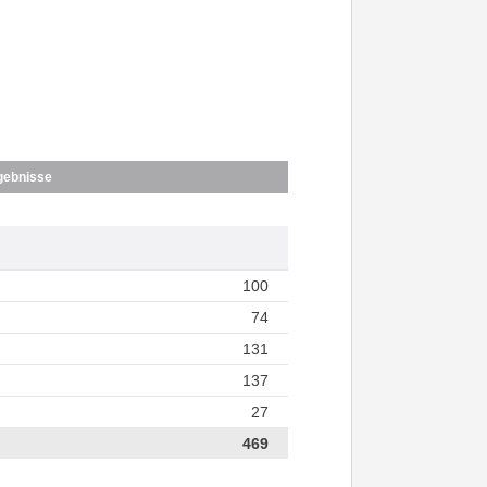
gebnisse
100
74
131
137
27
469