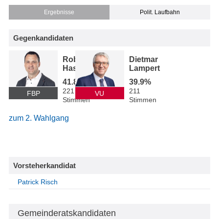
Ergebnisse
Polit. Laufbahn
Gegenkandidaten
Robert
Dietmar
Hassler
Lampert
41.8%
39.9%
221
211
FBP
VU
Stimmen
Stimmen
zum 2. Wahlgang
Vorsteherkandidat
Patrick Risch
Gemeinderatskandidaten