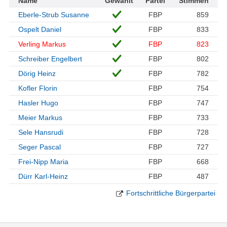
Name
Gewählt
Partei
Stimmen
Eberle-Strub Susanne
FBP
859
Ospelt Daniel
FBP
833
Verling Markus
FBP
823
Schreiber Engelbert
FBP
802
Dörig Heinz
FBP
782
Kofler Florin
FBP
754
Hasler Hugo
FBP
747
Meier Markus
FBP
733
Sele Hansrudi
FBP
728
Seger Pascal
FBP
727
Frei-Nipp Maria
FBP
668
Dürr Karl-Heinz
FBP
487
Fortschrittliche Bürgerpartei