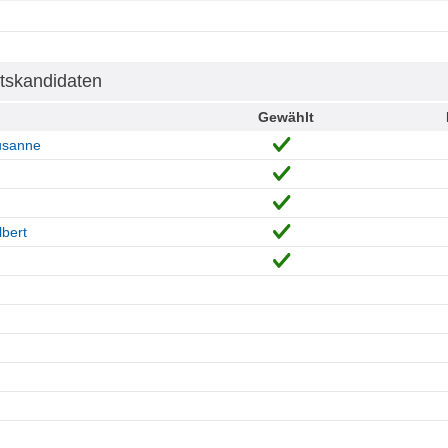
tskandidaten
Gewählt
usanne
lbert