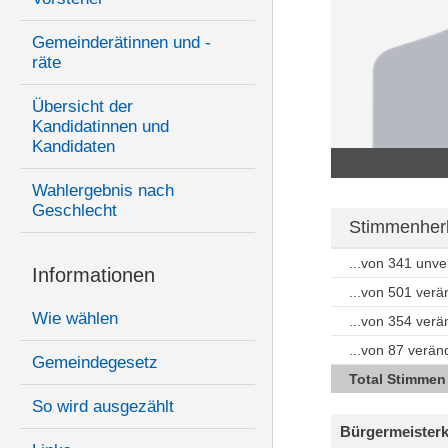
Gemeinderätinnen und -
räte
Übersicht der
Kandidatinnen und
Kandidaten
Wahlergebnis nach
Geschlecht
Stimmenherk
...von 341 unv
Informationen
...von 501 ver
Wie wählen
...von 354 ver
...von 87 verän
Gemeindegesetz
Total Stimmen
So wird ausgezählt
Bürgermeisterk