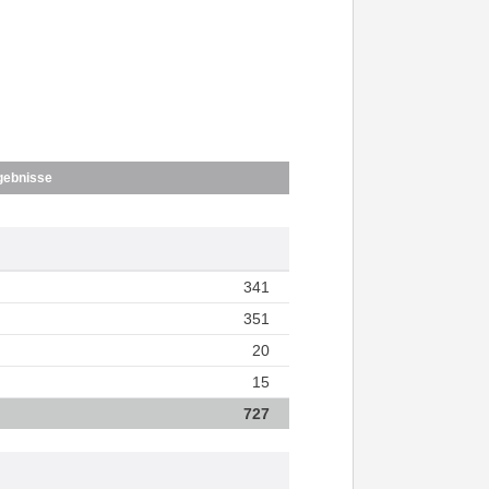
gebnisse
341
351
20
15
727