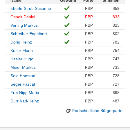
Name
Gewählt
Partei
Stimmen
Eberle-Strub Susanne
FBP
859
Ospelt Daniel
FBP
833
Verling Markus
FBP
823
Schreiber Engelbert
FBP
802
Dörig Heinz
FBP
782
Kofler Florin
FBP
754
Hasler Hugo
FBP
747
Meier Markus
FBP
733
Sele Hansrudi
FBP
728
Seger Pascal
FBP
727
Frei-Nipp Maria
FBP
668
Dürr Karl-Heinz
FBP
487
Fortschrittliche Bürgerpartei