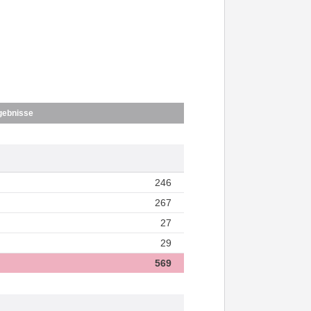
gebnisse
246
267
27
29
569