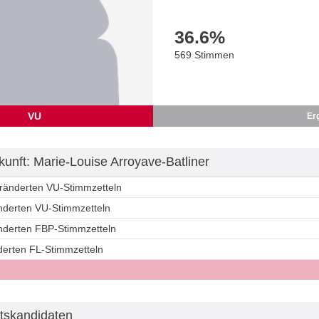
36.6
%
569 Stimmen
VU
Er
unft: Marie-Louise Arroyave-Batliner
eränderten VU-Stimmzetteln
änderten VU-Stimmzetteln
änderten FBP-Stimmzetteln
derten FL-Stimmzetteln
tskandidaten