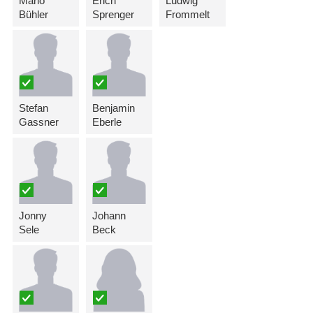
Mario
Erich
Ludwig
Bühler
Sprenger
Frommelt
Stefan
Benjamin
Gassner
Eberle
Jonny
Johann
Sele
Beck