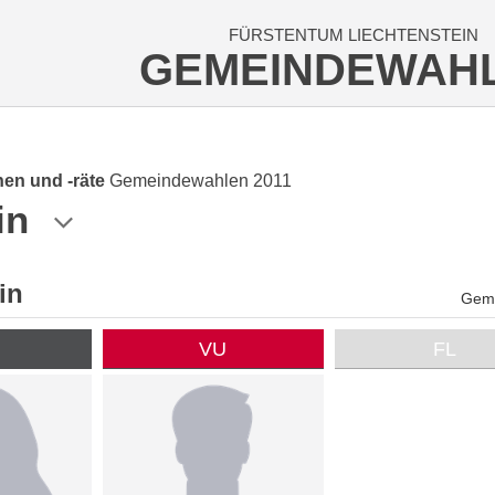
FÜRSTENTUM LIECHTENSTEIN
GEMEINDEWAH
en und -räte
Gemeindewahlen 2011
in
in
Geme
P
VU
FL