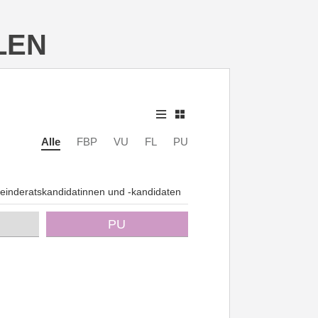
LEN
Alle
FBP
VU
FL
PU
inderatskandidatinnen und -kandidaten
PU