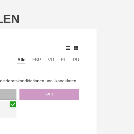
LEN
Alle
FBP
VU
FL
PU
inderatskandidatinnen und -kandidaten
PU