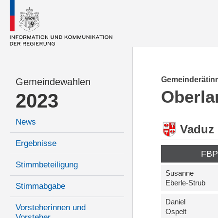
Gemeinderätinn
Gemeindewahlen
Oberla
2023
News
Vaduz
Ergebnisse
FB
Stimmbeteiligung
Susanne
Eberle-Strub
Stimmabgabe
Daniel
Vorsteherinnen und
Ospelt
Vorsteher