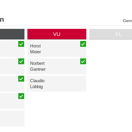
en
Geme
P
VU
FL
Horst
Meier
Norbert
Gantner
Claudio
Lübbig