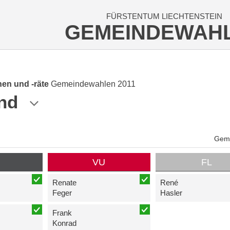
FÜRSTENTUM LIECHTENSTEIN
GEMEINDEWAH
en und -räte
Gemeindewahlen 2011
nd
Geme
P
VU
FL
Renate
René
Feger
Hasler
Frank
Konrad