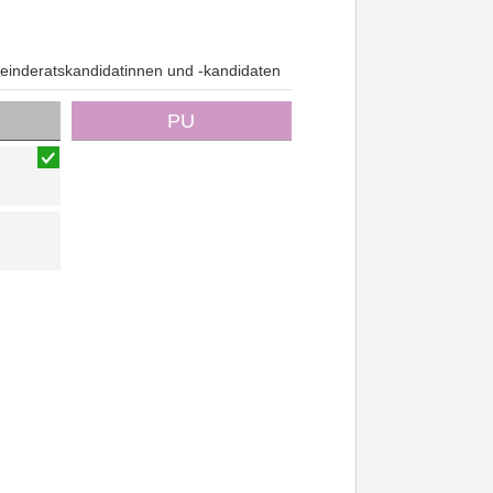
inderatskandidatinnen und -kandidaten
PU