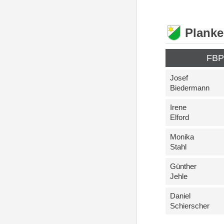
Plank
FB
Josef
Biedermann
Irene
Elford
Monika
Stahl
Günther
Jehle
Daniel
Schierscher