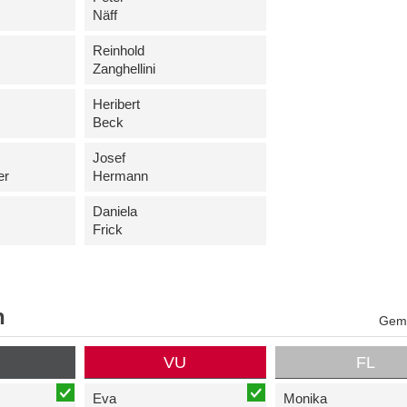
Näff
Reinhold
Zanghellini
Heribert
Beck
Josef
er
Hermann
Daniela
Frick
n
Geme
P
VU
FL
Eva
Monika