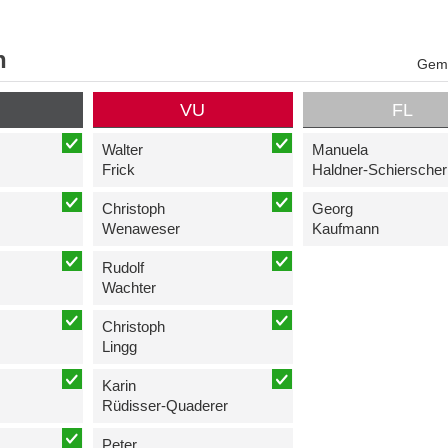
n
Geme
P
VU
FL
Walter
Manuela
Frick
Haldner-Schierscher
Christoph
Georg
Wenaweser
Kaufmann
Rudolf
Wachter
Christoph
Lingg
Karin
Rüdisser-Quaderer
Peter