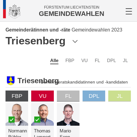
FÜRSTENTUM LIECHTENSTEIN
GEMEINDEWAHLEN
Gemeinderätinnen und -räte
Gemeindewahlen 2023
Triesenberg
Alle
FBP
VU
FL
DPL
JL
Triesenberg
Gemeinderatskandidatinnen und -kandidaten
FBP
VU
FL
DPL
JL
Normann
Thomas
Mario
Bühler
Lampert
Senn