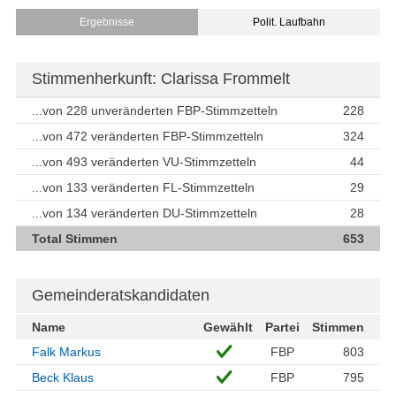
Ergebnisse
Polit. Laufbahn
Stimmenherkunft: Clarissa Frommelt
...von 228 unveränderten FBP-Stimmzetteln
228
...von 472 veränderten FBP-Stimmzetteln
324
...von 493 veränderten VU-Stimmzetteln
44
...von 133 veränderten FL-Stimmzetteln
29
...von 134 veränderten DU-Stimmzetteln
28
Total Stimmen
653
Gemeinderatskandidaten
Name
Gewählt
Partei
Stimmen
Falk Markus
FBP
803
Beck Klaus
FBP
795