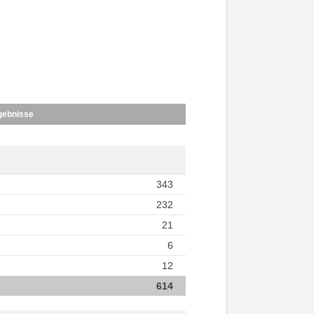
gebnisse
343
232
21
6
12
614