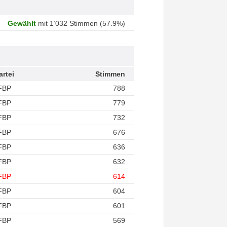
Gewählt
mit 1’032 Stimmen (57.9%)
artei
Stimmen
FBP
788
FBP
779
FBP
732
FBP
676
FBP
636
FBP
632
FBP
614
FBP
604
FBP
601
FBP
569