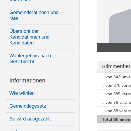
Gemeinderätinnen und -
räte
Übersicht der
Kandidatinnen und
Kandidaten
Wahlergebnis nach
Geschlecht
Stimmenherk
...von 343 unv
Informationen
...von 370 ver
Wie wählen
...von 385 ver
...von 76 verän
Gemeindegesetz
...von 88 verä
So wird ausgezählt
Total Stimmen