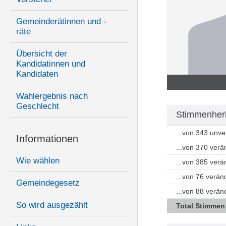
Gemeinderätinnen und -
räte
Übersicht der
Kandidatinnen und
Kandidaten
Wahlergebnis nach
Geschlecht
Stimmenherku
...von 343 unv
Informationen
...von 370 ver
Wie wählen
...von 385 ver
...von 76 verän
Gemeindegesetz
...von 88 verä
So wird ausgezählt
Total Stimmen