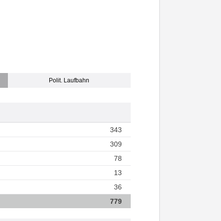
Polit. Laufbahn
343
309
78
13
36
779