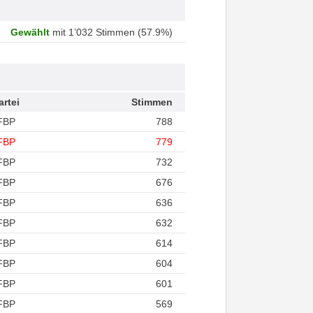
Gewählt
mit 1’032 Stimmen (57.9%)
artei
Stimmen
FBP
788
FBP
779
FBP
732
FBP
676
FBP
636
FBP
632
FBP
614
FBP
604
FBP
601
FBP
569