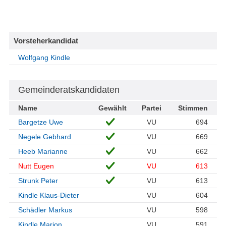
Vorsteherkandidat
Wolfgang Kindle
Gemeinderatskandidaten
Name
Gewählt
Partei
Stimmen
Bargetze Uwe
VU
694
Negele Gebhard
VU
669
Heeb Marianne
VU
662
Nutt Eugen
VU
613
Strunk Peter
VU
613
Kindle Klaus-Dieter
VU
604
Schädler Markus
VU
598
Kindle Marion
VU
591