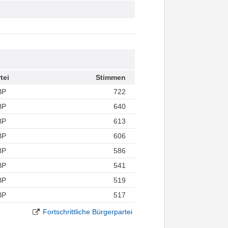
tei
Stimmen
BP
722
BP
640
BP
613
BP
606
BP
586
BP
541
BP
519
BP
517
Fortschrittliche Bürgerpartei