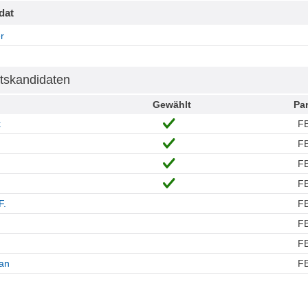
dat
r
tskandidaten
Gewählt
Par
k
F
F
F
F
F.
F
F
F
fan
F