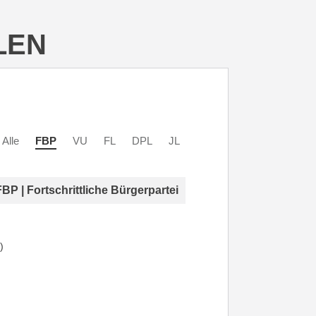
LEN
Alle
FBP
VU
FL
DPL
JL
FBP | Fortschrittliche Bürgerpartei
)