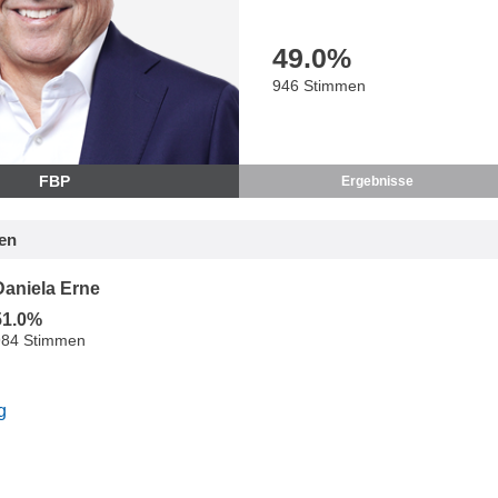
49.0
%
946 Stimmen
FBP
Ergebnisse
en
Daniela Erne
51.0%
984 Stimmen
g