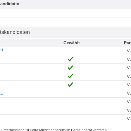
andidatin
tskandidaten
Gewählt
Par
*1
a
V
V
V
V
V
ia
V
V
V
V
ürgermeisterin ist Petra Miescher bereits im Gemeinderat vertreten.