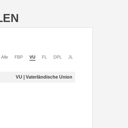
LEN
Alle
FBP
VU
FL
DPL
JL
VU | Vaterländische Union