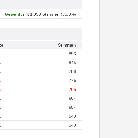
Gewählt
mit 1’053 Stimmen (55.3%)
tei
Stimmen
U
893
U
845
U
788
U
776
U
765
U
664
U
654
U
649
U
649