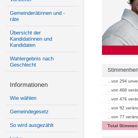
Gemeinderätinnen und -
räte
Übersicht der
Kandidatinnen und
Kandidaten
Wahlergebnis nach
Geschlecht
Stimmenherk
...von 294 unv
Informationen
...von 468 ver
Wie wählen
...von 476 ver
...von 92 verän
Gemeindegesetz
...von 77 verä
So wird ausgezählt
Total Stimmen