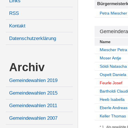
Links
Bürgermeisterk
RSS
Petra Miescher
Kontakt
Gemeindera
Datenschutzerklärung
Name
Miescher Petr
Moser Antje
Archiv
Söldi Natascha
Ospelt Daniela
Gemeindewahlen 2019
Feurle Josef
Bartholdi Claud
Gemeindewahlen 2015
Heeb Isabella
Gemeindewahlen 2011
Eberle Andreas
Keller Thomas
Gemeindewahlen 2007
* 1 Als gewählte B